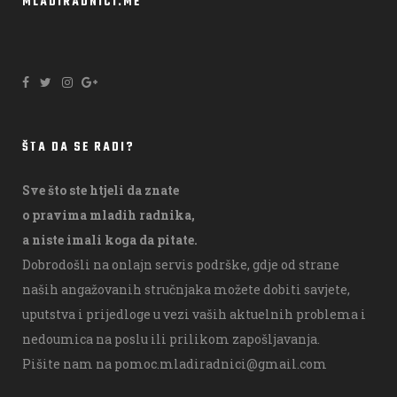
MLADIRADNICI.ME
ŠTA DA SE RADI?
Sve što ste htjeli da znate
o pravima mladih radnika,
a niste imali koga da pitate.
Dobrodošli na onlajn servis podrške, gdje od strane
naših angažovanih stručnjaka možete dobiti savjete,
uputstva i prijedloge u vezi vaših aktuelnih problema i
nedoumica na poslu ili prilikom zapošljavanja.
Pišite nam na
pomoc.mladiradnici@gmail.com