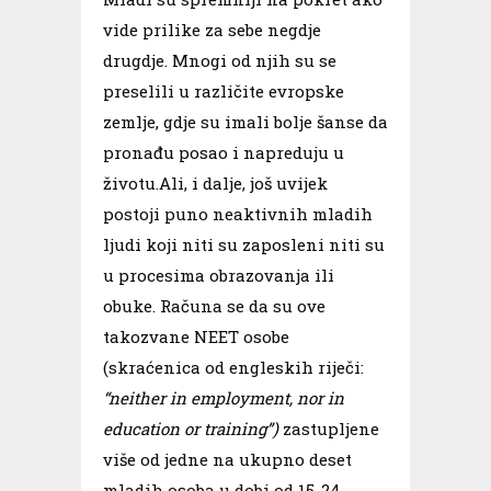
vide prilike za sebe negdje
drugdje. Mnogi od njih su se
preselili u različite evropske
zemlje, gdje su imali bolje šanse da
pronađu posao i napreduju u
životu.Ali, i dalje, još uvijek
postoji puno neaktivnih mladih
ljudi koji niti su zaposleni niti su
u procesima obrazovanja ili
obuke. Računa se da su ove
takozvane NEET osobe
(skraćenica od engleskih riječi:
“neither in employment, nor in
education or training”)
zastupljene
više od jedne na ukupno deset
mladih osoba u dobi od 15-24