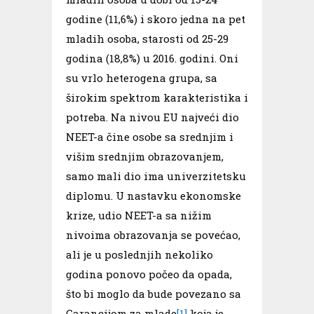
godine (11,6%) i skoro jedna na pet
mladih osoba, starosti od 25-29
godina (18,8%) u 2016. godini. Oni
su vrlo heterogena grupa, sa
širokim spektrom karakteristika i
potreba. Na nivou EU najveći dio
NEET-a čine osobe sa srednjim i
višim srednjim obrazovanjem,
samo mali dio ima univerzitetsku
diplomu. U nastavku ekonomske
krize, udio NEET-a sa nižim
nivoima obrazovanja se povećao,
ali je u poslednjih nekoliko
godina ponovo počeo da opada,
što bi moglo da bude povezano sa
Garancijom za mlade
[1]
koja je