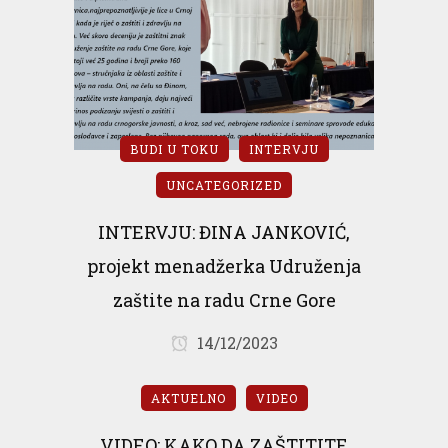
BUDI U TOKU
INTERVJU
UNCATEGORIZED
INTERVJU: ĐINA JANKOVIĆ,
projekt menadžerka Udruženja
zaštite na radu Crne Gore
14/12/2023
AKTUELNO
VIDEO
VIDEO: KAKO DA ZAŠTITITE