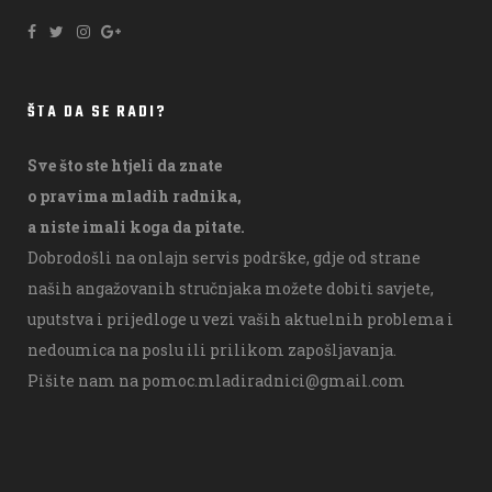
ŠTA DA SE RADI?
Sve što ste htjeli da znate
o pravima mladih radnika,
a niste imali koga da pitate.
Dobrodošli na onlajn servis podrške, gdje od strane
naših angažovanih stručnjaka možete dobiti savjete,
uputstva i prijedloge u vezi vaših aktuelnih problema i
nedoumica na poslu ili prilikom zapošljavanja.
Pišite nam na
pomoc.mladiradnici@gmail.com