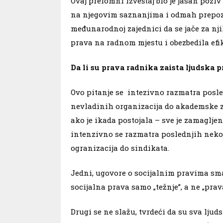
Ovaj prelomni izveštaj bio je jasan pozi
na njegovim saznanjima i odmah prepozn
međunarodnoj zajednici da se jače za nj
prava na radnom mjestu i obezbedila efi
Da li su prava radnika zaista ljudska 
Ovo pitanje se intezivno razmatra posle
nevladinih organizacija do akademske za
ako je ikada postojala – sve je zamagljen
intenzivno se razmatra poslednjih neko
ogranizacija do sindikata.
Jedni, ugovore o socijalnim pravima smat
socijalna prava samo „težnje”, a ne „pra
Drugi se ne slažu, tvrdeći da su sva lju