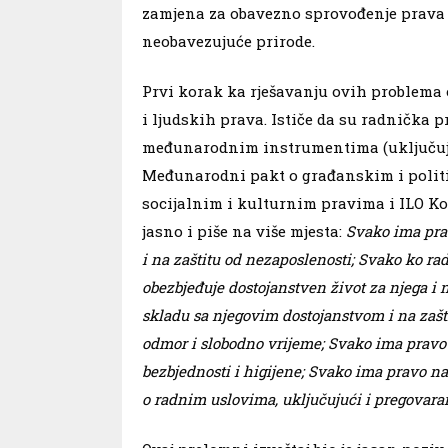
zamjena za obavezno sprovođenje prava s
neobavezujuće prirode.
Prvi korak ka rješavanju ovih problema 
i ljudskih prava. Ističe da su radnička
međunarodnim instrumentima (uključuju
Međunarodni pakt o građanskim i poli
socijalnim i kulturnim pravima i ILO Kon
jasno i piše na više mjesta:
Svako ima prav
i na zaštitu od nezaposlenosti; Svako ko r
obezbjeđuje dostojanstven život za njega i 
skladu sa njegovim dostojanstvom i na zašt
odmor i slobodno vrijeme; Svako ima pravo 
bezbjednosti i higijene; Svako ima pravo na
o radnim uslovima, uključujući i pregovaran