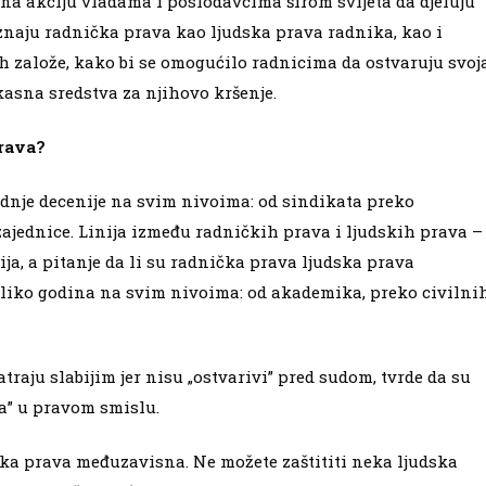
v na akciju vladama i poslodavcima širom svijeta da djeluju
aju radnička prava kao ljudska prava radnika, kao i
ih založe, kako bi se omogućilo radnicima da ostvaruju svoj
kasna sredstva za njihovo kršenje.
prava?
dnje decenije na svim nivoima: od sindikata preko
jednice. Linija između radničkih prava i ljudskih prava –
ija, a pitanje da li su radnička prava ljudska prava
liko godina na svim nivoima: od akademika, preko civilni
raju slabijim jer nisu „ostvarivi” pred sudom, tvrde da su
va” u pravom smislu.
dska prava međuzavisna. Ne možete zaštititi neka ljudska