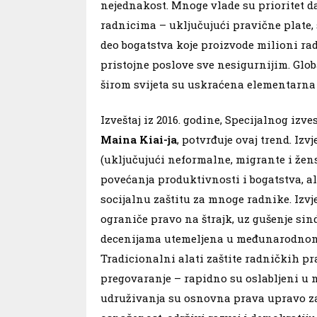
nejednakost. Mnoge vlade su prioritet 
radnicima – uključujući pravične plate, s
deo bogatstva koje proizvode milioni ra
pristojne poslove sve nesigurnijim. Gl
širom svijeta su uskraćena elementarna 
Izveštaj iz 2016. godine, Specijalnog iz
Maina Kiai-ja
, potvrđuje ovaj trend. Iz
(uključujući neformalne, migrante i žens
povećanja produktivnosti i bogatstva, a
socijalnu zaštitu za mnoge radnike. Izvj
ograniče pravo na štrajk, uz gušenje sin
decenijama utemeljena u međunarodnom 
Tradicionalni alati zaštite radničkih pr
pregovaranje – rapidno su oslabljeni u 
udruživanja su osnovna prava upravo za