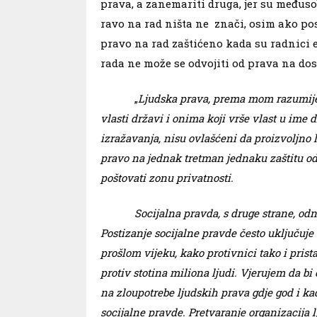
prava, a zanemariti druga, jer su međus
ravo na rad ništa ne znači, osim ako pos
pravo na rad zaštićeno kada su radnici 
rada ne može se odvojiti od prava na dos
„
Ljudska prava, prema mom razumijev
vlasti državi i onima koji vrše vlast u ime 
izražavanja, nisu ovlašćeni da proizvoljno
pravo na jednak tretman jednaku zaštitu od
poštovati zonu privatnosti.
Socijalna pravda, s druge strane, odnosi s
Postizanje socijalne pravde često uključuje 
prošlom vijeku, kako protivnici tako i prist
protiv stotina miliona ljudi. Vjerujem da 
na zloupotrebe ljudskih prava gdje god i kada
socijalne pravde. Pretvaranje organizacija l