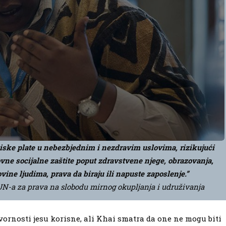
 niske plate u nebezbjednim i nezdravim uslovima, rizikujući
ovne socijalne zaštite poput zdravstvene njege, obrazovanja,
govine ljudima, prava da biraju ili napuste zaposlenje.”
 UN-a za prava na slobodu mirnog okupljanja i udruživanja
vornosti jesu korisne, ali Khai smatra da one ne mogu biti