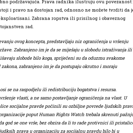
obno podržavajuća. Prava radnika ilustruju ovu povezanost:
toji i pravo na dostojan rad, odnosno ne možete tvrditi da j
eksploatisani. Zabrana ropstva ili prisilnog i obaveznog
tojanstven rad.
anju ovog koncepta, predstavljaju niz ograničenja u vršenju
države. Zabranjeno im je da se miješaju u slobodu istraživanja ili
 lišavaju slobode bilo koga, spriječeni su da oduzmu svakome
 zakona, zabranjeno im je da postupaju okrutno i moraju
e na raspodjelu ili redistribuciju bogatstva i resursa.
vršenje vlasti, a ne samo postavljanje ograničenja na vlast. U
alice socijalne pravde počinili su ozbiljne povrede ljudskih prav
bi organizacije poput Human Rights Watch trebala skrenuti pažnj
 god se one vrše, bez obzira da li to rade protivnici ili pristalic
judksih prava u organizaciju za socijalnu pravdu bilo bi u