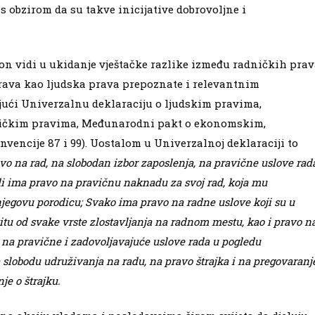
 obzirom da su takve inicijative dobrovoljne i
on vidi u ukidanje vještačke razlike između radničkih pra
 prava kao ljudska prava prepoznate i relevantnim
ći Univerzalnu deklaraciju o ljudskim pravima,
tičkim pravima, Međunarodni pakt o ekonomskim,
vencije 87 i 99). Uostalom u Univerzalnoj deklaraciji to
o na rad, na slobodan izbor zaposlenja, na pravične uslove rad
adi ima pravo na pravičnu naknadu za svoj rad, koja mu
njegovu porodicu; Svako ima pravo na radne uslove koji su u
itu od svake vrste zlostavljanja na radnom mestu, kao i pravo n
na pravične i zadovoljavajuće uslove rada u pogledu
 slobodu udruživanja na radu, na pravo štrajka i na pregovaranj
je o štrajku.