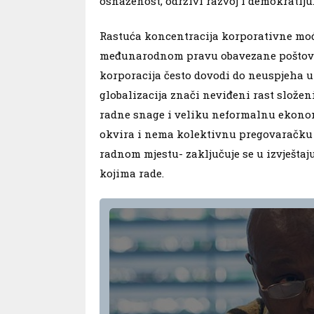
osnaženost, održivi razvoj i demokratiju
Rastuća koncentracija korporativne moć
međunarodnom pravu obavezane poštovat
korporacija često dovodi do neuspjeha u 
globalizacija znači neviđeni rast slože
radne snage i veliku neformalnu ekonomi
okvira i nema kolektivnu pregovaračku z
radnom mjestu- zaključuje se u izvješta
kojima rade.