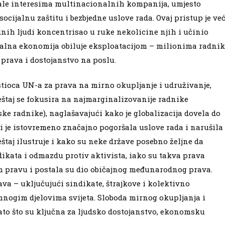
dale interesima multinacionalnih kompanija, umjesto
ocijalnu zaštitu i bezbjedne uslove rada. Ovaj pristup je već
dnih ljudi koncentrisao u ruke nekolicine njih i učinio
obalna ekonomija obiluje eksploatacijom – milionima radni
prava i dostojanstvo na poslu.
vestioca UN-a za prava na mirno okupljanje i udruživanje,
vještaj se fokusira na najmarginalizovanije radnike
ke radnike), naglašavajući kako je globalizacija dovela do
li je istovremeno značajno pogoršala uslove rada i narušila
eštaj ilustruje i kako su neke države posebno željne da
dikata i odmazdu protiv aktivista, iako su takva prava
pravu i postala su dio običajnog međunarodnog prava.
ava – uključujući sindikate, štrajkove i kolektivno
mnogim djelovima svijeta. Sloboda mirnog okupljanja i
to što su ključna za ljudsko dostojanstvo, ekonomsku