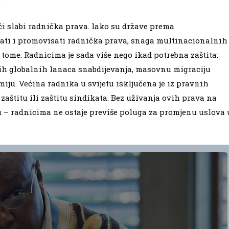
.
i slabi radnička prava. Iako su države prema
i i promovisati radnička prava, snaga multinacionalnih
tome. Radnicima je sada više nego ikad potrebna zaštita:
nih globalnih lanaca snabdijevanja, masovnu migraciju
ju. Većina radnika u svijetu isključena je iz pravnih
aštitu ili zaštitu sindikata. Bez uživanja ovih prava na
ju – radnicima ne ostaje previše poluga za promjenu uslova 