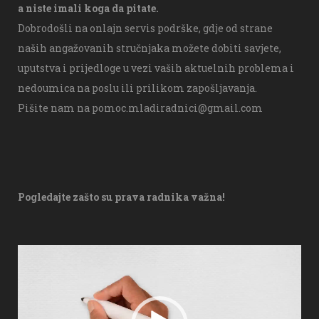
a niste imali koga da pitate.
Dobrodošli na onlajn servis podrške, gdje od strane
naših angažovanih stručnjaka možete dobiti savjete,
uputstva i prijedloge u vezi vaših aktuelnih problema i
nedoumica na poslu ili prilikom zapošljavanja.
Pišite nam na
pomoc.mladiradnici@gmail.com
Pogledajte zašto su prava radnika važna!
V
i
d
e