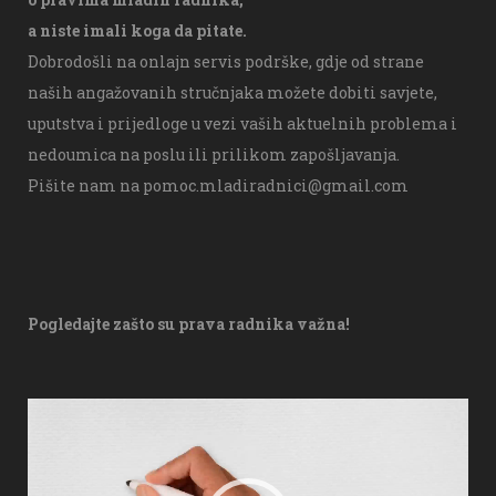
a niste imali koga da pitate.
Dobrodošli na onlajn servis podrške, gdje od strane
naših angažovanih stručnjaka možete dobiti savjete,
uputstva i prijedloge u vezi vaših aktuelnih problema i
nedoumica na poslu ili prilikom zapošljavanja.
Pišite nam na
pomoc.mladiradnici@gmail.com
Pogledajte zašto su prava radnika važna!
V
i
d