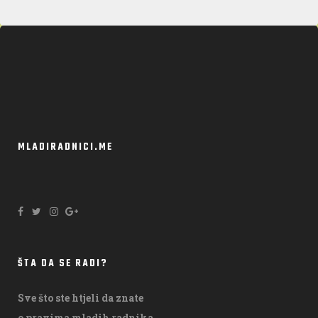
MLADIRADNICI.ME
ŠTA DA SE RADI?
Sve što ste htjeli da znate
o pravima mladih radnika,