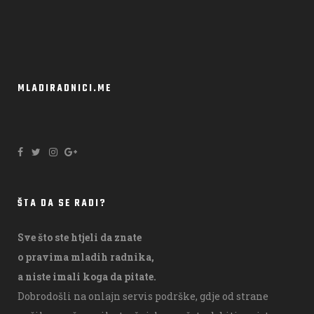
MLADIRADNICI.ME
ŠTA DA SE RADI?
Sve što ste htjeli da znate
o pravima mladih radnika,
a niste imali koga da pitate.
Dobrodošli na onlajn servis podrške, gdje od strane