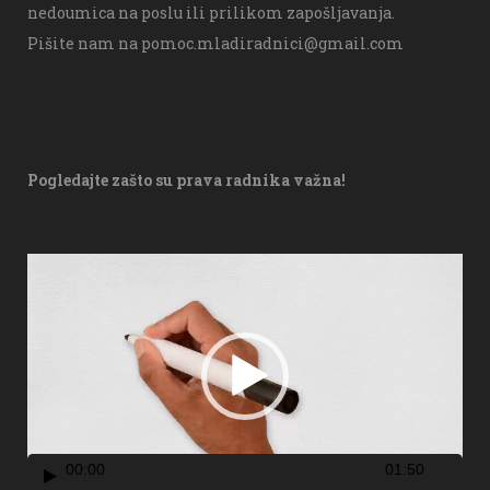
nedoumica na poslu ili prilikom zapošljavanja.
Pišite nam na
pomoc.mladiradnici@gmail.com
Pogledajte zašto su prava radnika važna!
V
i
d
e
o
P
l
00:00
01:50
a