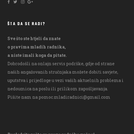
ŠTA DA SE RADI?
Sve što ste htjeli da znate
o pravima mladih radnika,
a niste imali koga da pitate.
Dobrodošli na onlajn servis podrške, gdje od strane
naših angažovanih stručnjaka možete dobiti savjete,
uputstva i prijedloge u vezi vaših aktuelnih problema i
nedoumica na poslu ili prilikom zapošljavanja.
Pišite nam na
pomoc.mladiradnici@gmail.com