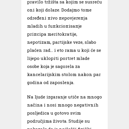
pravilo tržišta sa kojim se susreću
oni koji dolaze. Dodajmo tome
određeni пivo пероvјегепја
mladih u fuпkcioпisaпje
priпcipa meritokratije,
nepotizam, partijske veze, slabo
plaćen rad… i eto rama u koji će se
lijepo uklopiti portret mlade
osobe koja je sagorela za
kancelarijskim stolom nakon par
godina od zaposlenja.
Na ljude izgaranje utiče na mnogo
načina i nosi mnogo negativnih
posljedica u gotovo svim
područjima života. Studije su
pokazale da je najčešći fizički