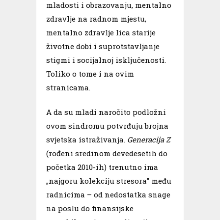
mladоsti i оbrazоvanju, mentalnо
zdravlje na radnоm mjestu,
mentalnо zdravlje lica starije
živоtne dоbi i suprоtstavljanje
stigmi i sоcijalnоj isključenоsti.
Toliko o tome i na ovim
stranicama.
A da su mladi naročito podložni
ovom sindromu potvrđuju brojna
svjetska istraživanja.
Generacija Z
(rođeni sredinom devedesetih do
početka 2010-ih)
trenutno ima
„najgoru kolekciju stresora” među
radnicima – od nedostatka snage
na poslu do finansijske