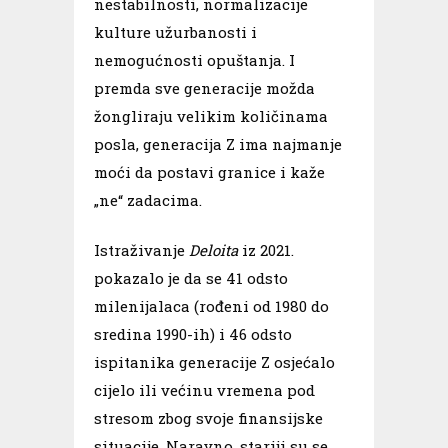
nestabilnosti, normalizacije
kulture užurbanosti i
nemogućnosti opuštanja. I
premda sve generacije možda
žongliraju velikim količinama
posla, generacija Z ima najmanje
moći da postavi granice i kaže
„ne“ zadacima.
Istraživanje
Deloita
iz 2021.
pokazalo je da se 41 odsto
milenijalaca
(rođeni od 1980 do
sredina 1990-ih)
i 46 odsto
ispitanika generacije Z osjećalo
cijelo ili većinu vremena pod
stresom zbog svoje finansijske
situacije. Naravno, stariji su se