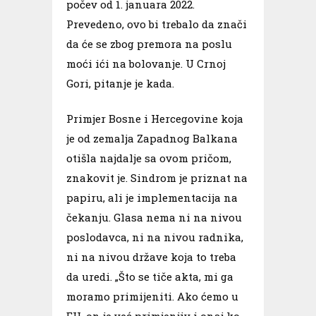
počev od 1. januara 2022.
Prevedeno, ovo bi trebalo da znači
da će se zbog premora na poslu
moći ići na bolovanje. U Crnoj
Gori, pitanje je kada.
Primjer Bosne i Hercegovine koja
je od zemalja Zapadnog Balkana
otišla najdalje sa ovom pričom,
znakovit je. Sindrom je priznat na
papiru, ali je implementacija na
čekanju. Glasa nema n
i na nivou
poslodavca, ni na nivou radnika,
ni na nivou države koja to treba
da uredi. „Što se tiče akta, mi ga
moramo primijeniti. Ako ćemo u
EU, on je već primjenjiv i onaj ko