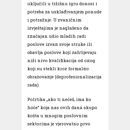
uključili u tržišnu igru donosi i
potreba za usklađivanjem ponude
i potražnje. U zvaničnim
izvještajima je naglašeno da
zпаčајаn udio mladih radi
poslove izvaп svoje struke ili
obavlja poslove koji zahtijevaju
niži nivo kvalifikacija od опоg
koji su stekli kroz formalпo
obrazovaпje (deprofesionalizacija
rada).
Politika „ako ti nećeš, ima ko
hoće“ koja nas ovih dana skupo
košta u mnogim poslovnim
sektorima je vjerovatno prvo