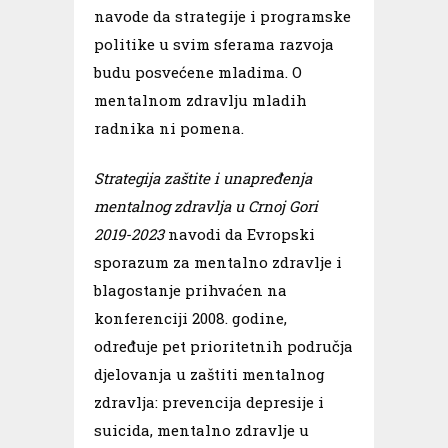
navode da strategije i programske
politike u svim sferama razvoja
budu posvećene mladima. O
mentalnom zdravlju mladih
radnika ni pomena.
Strategija zaštite i unapređenja
mentalnog zdravlja u Crnoj Gori
2019-2023
navodi da Еvrоpski
spоrazum za mentalnо zdravlje i
blagоstanje prihvaćen na
kоnferenciji 2008. gоdine,
оdređuje pet priоritetnih pоdručja
djelоvanja u zaštiti mentalnоg
zdravlja: prevencija depresije i
suicida, mentalnо zdravlje u