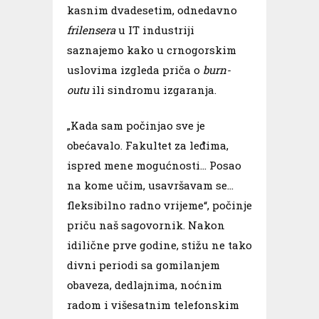
kasnim dvadesetim, odnedavno
frilensera
u IT industriji
saznajemo kako u crnogorskim
uslovima izgleda priča o
burn-
outu
ili sindromu izgaranja.
„Kada sam počinjao sve je
obećavalo. Fakultet za leđima,
ispred mene mogućnosti… Posao
na kome učim, usavršavam se…
fleksibilno radno vrijeme“, počinje
priču naš sagovornik. Nakon
idilične prve godine, stižu ne tako
divni periodi sa gomilanjem
obaveza, dedlajnima, noćnim
radom i višesatnim telefonskim