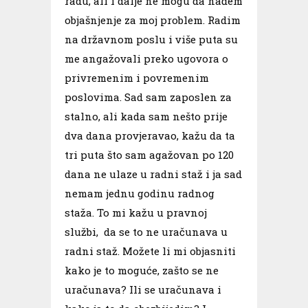
radu, ali i dalje ne mogu da nađem
objašnjenje za moj problem. Radim
na državnom poslu i više puta su
me angažovali preko ugovora o
privremenim i povremenim
poslovima. Sad sam zaposlen za
stalno, ali kada sam nešto prije
dva dana provjeravao, kažu da ta
tri puta što sam agažovan po 120
dana ne ulaze u radni staž i ja sad
nemam jednu godinu radnog
staža. To mi kažu u pravnoj
službi, da se to ne uračunava u
radni staž. Možete li mi objasniti
kako je to moguće, zašto se ne
uračunava? Ili se uračunava i