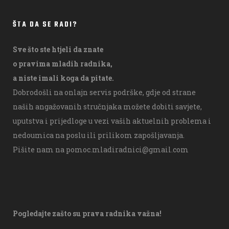
ŠTA DA SE RADI?
Sve što ste htjeli da znate
o pravima mladih radnika,
a niste imali koga da pitate.
Dobrodošli na onlajn servis podrške, gdje od strane
naših angažovanih stručnjaka možete dobiti savjete,
uputstva i prijedloge u vezi vaših aktuelnih problema i
nedoumica na poslu ili prilikom zapošljavanja.
Pišite nam na
pomoc.mladiradnici@gmail.com
Pogledajte zašto su prava radnika važna!