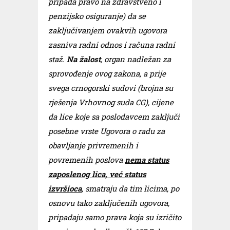
pripada pravo na zdravstveno i
penzijsko osiguranje) da se
zaključivanjem ovakvih ugovora
zasniva radni odnos i računa radni
staž.
Na žalost
, organ nadležan za
sprovođenje ovog zakona, a prije
svega crnogorski sudovi (brojna su
rješenja Vrhovnog suda CG), cijene
da lice koje sa poslodavcem zaključi
posebne vrste Ugovora o radu za
obavljanje privremenih i
povremenih poslova
nema status
zaposlenog lica
, već status
izvršioca
, smatraju da tim licima, po
osnovu tako zaključenih ugovora,
pripadaju samo prava koja su izričito