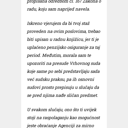
propisana odredbom čl. 167 Zakona o
radu, koju sam naprijed navela.
Iskreno vjerujem da bi tvoj staž
proveden na ovim poslovima, trebao
biti upisan u radnu knjižicu, jer ti je
uplaćeno penzijsko osiguranje za taj
period. Međutim, morala sam te
upozoriti na presude Vrhovnog suda
koje same po sebi predstavljaju sada
već sudsku praksu, pa ih osnovni
sudovi prosto prepisuju u slučaju da
se pred njima nađe sličan predmet.
U svakom slučaju, ono što ti uvijek
stoji na raspolaganju kao mogućnost
jeste obraćanje Agenciji za mirno