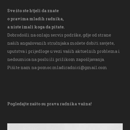
Sve što ste htjeli da znate
o pravima mladih radnika,
a niste imali koga da pitate.
Dobrodošli na onlajn servis podrške, gdje od strane
naših angažovanih stručnjaka možete dobiti savjete,
uputstva i prijedloge u vezi vaših aktuelnih problema i
nedoumica na poslu ili prilikom zapošljavanja.
Pišite nam na
pomoc.mladiradnici@gmail.com
Pogledajte zašto su prava radnika važna!
V