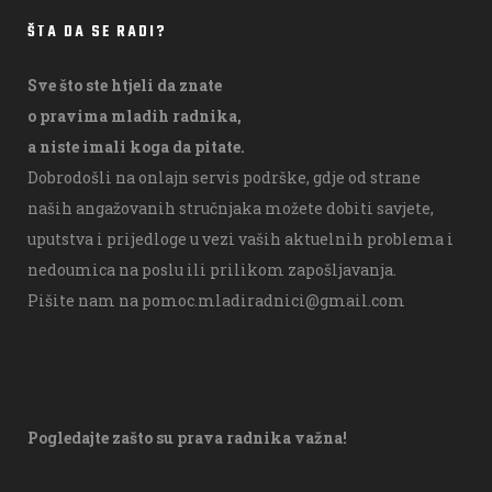
ŠTA DA SE RADI?
Sve što ste htjeli da znate
o pravima mladih radnika,
a niste imali koga da pitate.
Dobrodošli na onlajn servis podrške, gdje od strane
naših angažovanih stručnjaka možete dobiti savjete,
uputstva i prijedloge u vezi vaših aktuelnih problema i
nedoumica na poslu ili prilikom zapošljavanja.
Pišite nam na
pomoc.mladiradnici@gmail.com
Pogledajte zašto su prava radnika važna!