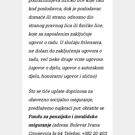
podrazumijeva fizičko lice koje radi
kod poslodavca, dok je poslodavac
domaće ili strano, odnosno dio
stranog pravnog lica ili fizičko lice,
koje sa zaposlenim zaključuje
ugovor o radu. U slučaju frilensera,
ne dolazi do zaključenja ugovora o
radu, već neke druge vrste ugovora
(ugovor o djelu, ugovor o autorskom
djelu, honorarni ugovor i slično).
Što se tiče uplate doprinosa za
obavezno socijalno osiguranje,
predlažemo najkraći put: obratite se
Fondu za penzijsko i invalidsko
osiguranje
(adresa: Bulevar Ivana
Crnojevića br.64 Telefon: +382 20 403