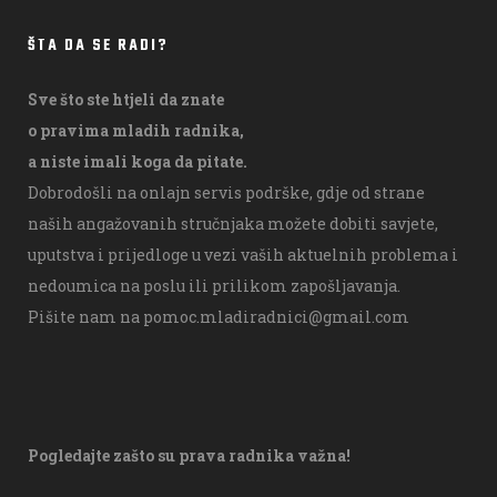
ŠTA DA SE RADI?
Sve što ste htjeli da znate
o pravima mladih radnika,
a niste imali koga da pitate.
Dobrodošli na onlajn servis podrške, gdje od strane
naših angažovanih stručnjaka možete dobiti savjete,
uputstva i prijedloge u vezi vaših aktuelnih problema i
nedoumica na poslu ili prilikom zapošljavanja.
Pišite nam na
pomoc.mladiradnici@gmail.com
Pogledajte zašto su prava radnika važna!