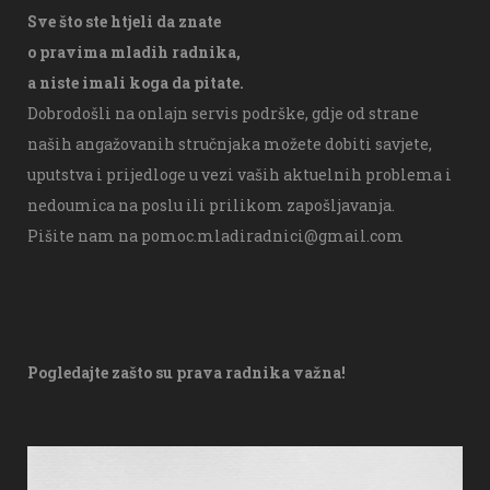
Sve što ste htjeli da znate
o pravima mladih radnika,
a niste imali koga da pitate.
Dobrodošli na onlajn servis podrške, gdje od strane
naših angažovanih stručnjaka možete dobiti savjete,
uputstva i prijedloge u vezi vaših aktuelnih problema i
nedoumica na poslu ili prilikom zapošljavanja.
Pišite nam na
pomoc.mladiradnici@gmail.com
Pogledajte zašto su prava radnika važna!
V