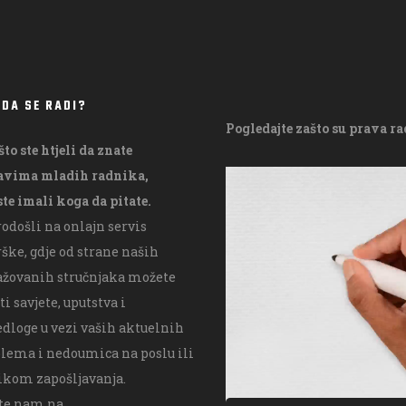
 DA SE RADI?
Pogledajte zašto su prava r
što ste htjeli da znate
ravima mladih radnika,
V
ste imali koga da pitate.
i
odošli na onlajn servis
d
ške, gdje od strane naših
e
ažovanih stručnjaka možete
o
ti savjete, uputstva i
P
edloge u vezi vaših aktuelnih
l
lema i nedoumica na poslu ili
a
ikom zapošljavanja.
y
ite nam na