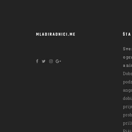
MLADIRADNICI.ME
ŠTA
Sve 
o p
a ni
Dobr
podr
ang
dobi
prij
prob
pril
Piš