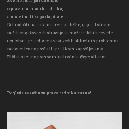
Sve što ste htjeli da znate
o pravima mladih radnika,
a niste imali koga da pitate.
Dobrodošli na onlajn servis podrške, gdje od strane
naših angažovanih stručnjaka možete dobiti savjete,
uputstva i prijedloge u vezi vaših aktuelnih problema i
nedoumica na poslu ili prilikom zapošljavanja.
Pišite nam na
pomoc.mladiradnici@gmail.com
Pogledajte zašto su prava radnika važna!
V
i