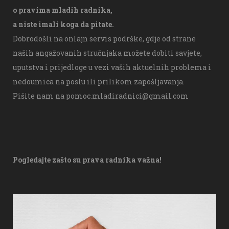
o pravima mladih radnika,
a niste imali koga da pitate.
Dobrodošli na onlajn servis podrške, gdje od strane
naših angažovanih stručnjaka možete dobiti savjete,
uputstva i prijedloge u vezi vaših aktuelnih problema i
nedoumica na poslu ili prilikom zapošljavanja.
Pišite nam na
pomoc.mladiradnici@gmail.com
Pogledajte zašto su prava radnika važna!
V
i